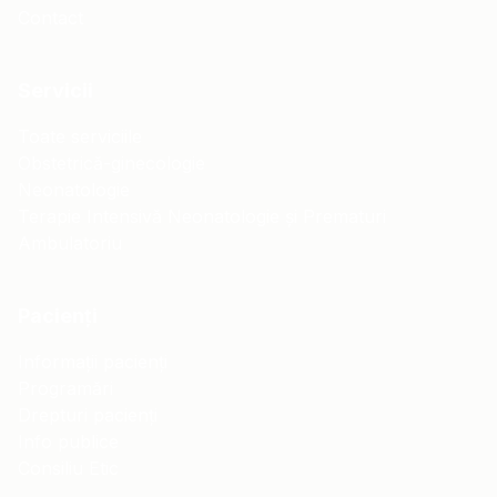
Contact
Servicii
Toate serviciile
Obstetrică-ginecologie
Neonatologie
Terapie Intensivă Neonatologie și Prematuri
Ambulatoriu
Pacienți
Informații pacienți
Programări
Drepturi pacienți
Info publice
Consiliu Etic