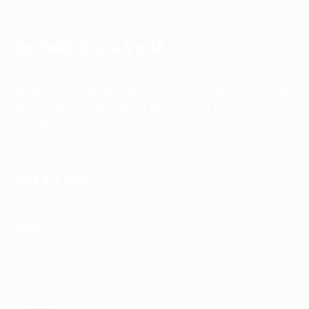
Spitalul Cuza Vodă
Iași
Spitalul Clinic de Obstetrică și Ginecologie Cuza Vodă
Iași — maternitate publică de referință pentru nord-
estul Moldovei.
Str. Cuza Vodă nr. 34, Iași
0232 213 000
Spital
Despre spital
Conducere
Acreditare
Proceduri