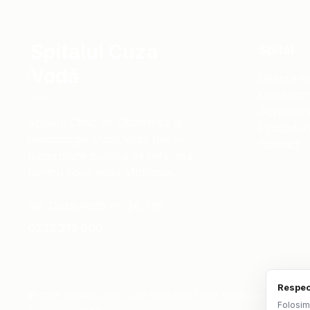
Spitalul Cuza
Spital
Vodă
Despre sp
Conduce
Iași
Acreditar
Spitalul Clinic de Obstetrică și
Procedur
Ginecologie Cuza Vodă Iași —
Contact
maternitate publică de referință
pentru nord-estul Moldovei.
Str. Cuza Vodă nr. 34, Iași
0232 213 000
Respec
©
2026
Spitalul Clinic Cuza Vodă Iași. Toate drepturile rezervate.
Folosim 