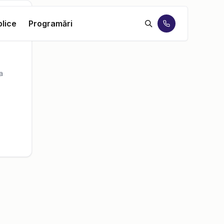
blice
Programări
a