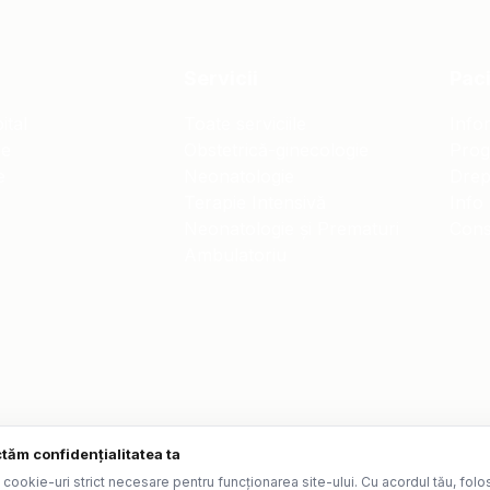
Servicii
Paci
ital
Toate serviciile
Infor
re
Obstetrică-ginecologie
Prog
e
Neonatologie
Drept
i
Terapie Intensivă
Info
Neonatologie și Prematuri
Consi
Ambulatoriu
tăm confidențialitatea ta
Termeni și condiții
Politica de con
cookie-uri strict necesare pentru funcționarea site-ului. Cu acordul tău, folo